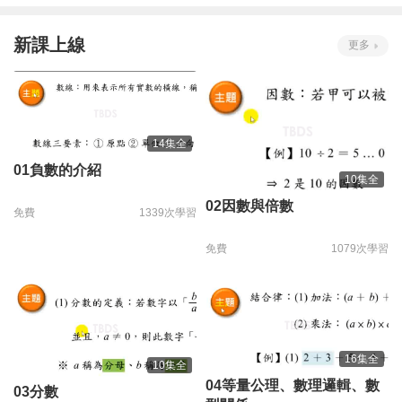
新課上線
更多
14集全
01負數的介紹
10集全
02因數與倍數
免費
1339次學習
免費
1079次學習
16集全
10集全
04等量公理、數理邏輯、數
03分數