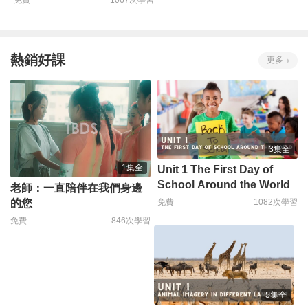
免費
1067次學習
熱銷好課
更多
3集全
1集全
Unit 1 The First Day of
School Around the World
老師：一直陪伴在我們身邊
免費
1082次學習
的您
免費
846次學習
5集全