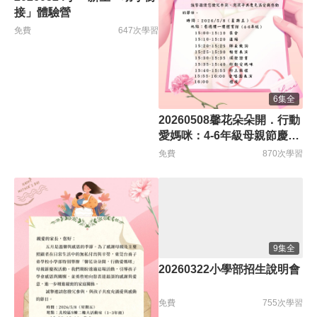
接」體驗營
免費
647次學習
6集全
20260508馨花朵朵開．行動
愛媽咪：4-6年級母親節慶祝
活動
免費
870次學習
9集全
20260322小學部招生說明會
免費
755次學習