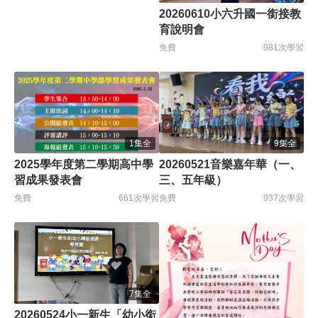
20260610小六升國一銜接教
育說明會
免費
981次學習
1集全
9集全
2025學年度第二學期高中學
20260521音樂嘉年華（一、
習成果發表會
三、五年級）
免費
661次學習
免費
937次學習
7集全
20260524小一新生「幼小銜