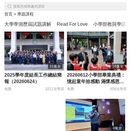
搜索您感興趣的課程
首页
>
專題課程
大學學測歷屆試題講解
Read For Love
小學部教與學活動
16集全
21集全
20260612小學部畢業典禮：
2025學年度組長工作總結簡
憶起童年拾感動 滿懷感恩迎
報（20260624）
啟航
免費
608次學習
免費
1011次學習
4集全